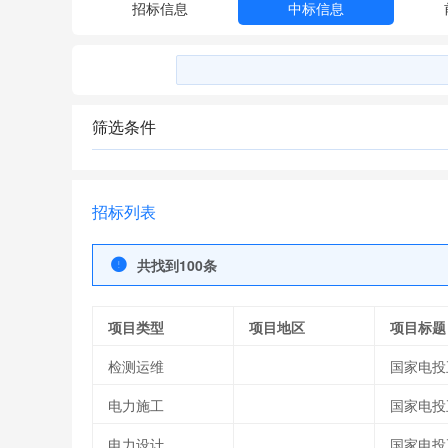
招标信息
中标信息
筛选条件
招标列表
共找到100条
项目类型
项目地区
项目标题
检测运维
电力施工
电力设计