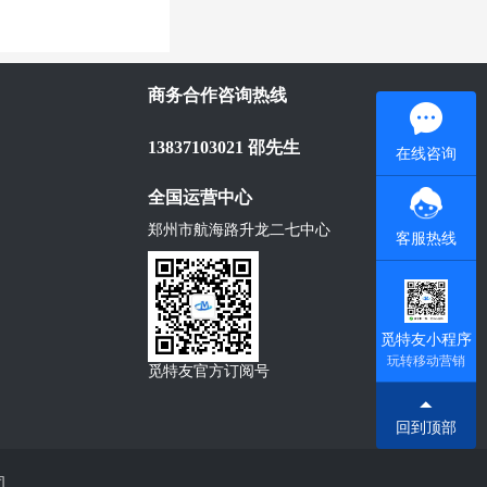
商务合作咨询热线
13837103021 邵先生
在线咨询
全国运营中心
郑州市航海路升龙二七中心
客服热线
觅特友小程序
玩转移动营销
觅特友官方订阅号
回到顶部
司