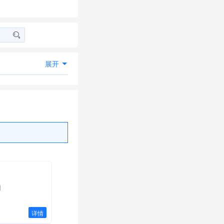
展开
司
详情