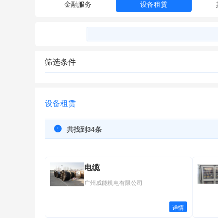
金融服务
设备租赁
筛选条件
设备租赁
共找到34条
电缆
广州威能机电有限公司
详情