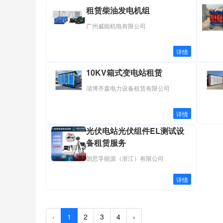
租赁柴油发电机组
广州威能机电有限公司
详情
10KV箱式变电站租赁
淄博齐森电力设备租赁有限公司
详情
光伏电站光伏组件EL测试设
备租赁服务
朗思孚能源（浙江）有限公司
详情
‹
1
2
3
4
›