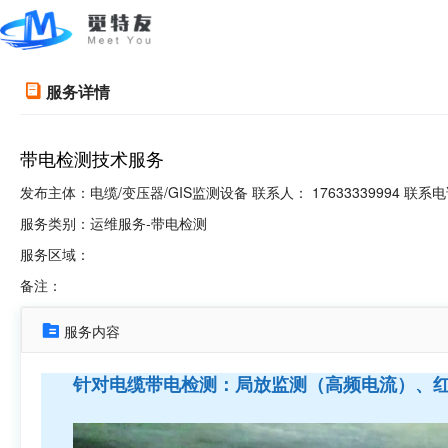
服务详情
带电检测技术服务
发布主体：电缆/变压器/GIS监测设备
联系人： 17633339994
联系电话
服务类别：
运维服务-带电检测
服务区域：
备注：
服务内容
针对电缆带电检测：局放监测（高频电流）、